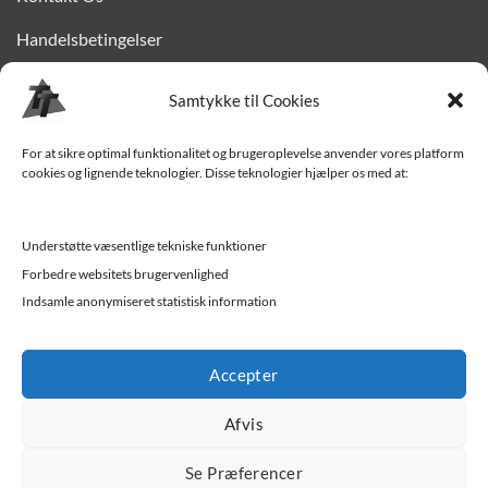
Handelsbetingelser
Privatlivspolitik
Samtykke til Cookies
Finansiering
For at sikre optimal funktionalitet og brugeroplevelse anvender vores platform
Levering til Sjælland
cookies og lignende teknologier. Disse teknologier hjælper os med at:
Vedligehold af trailer
Understøtte væsentlige tekniske funktioner
Trailer-hjælp og FAQ
Forbedre websitets brugervenlighed
Værksted
Indsamle anonymiseret statistisk information
Job/ledige stillinger
Accepter
Afvis
Se Præferencer