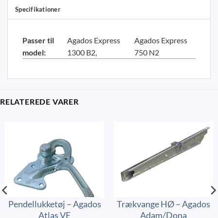
Specifikationer
Passer til
Agados Express
Agados Express
model:
1300 B2
750 N2
RELATEREDE VARER
Pendellukketøj – Agados
Trækvange HØ – Agados
Atlas VE
Adam/Dona