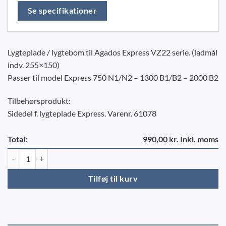
Se specifikationer
Lygteplade / lygtebom til Agados Express VZ22 serie. (ladmål
indv. 255×150)
Passer til model Express 750 N1/N2 – 1300 B1/B2 – 2000 B2
Tilbehørsprodukt:
Sidedel f. lygteplade Express. Varenr. 61078
Total:
990,00 kr. Inkl. moms
Lygteplade - Agados Express VZ 22 antal
Tilføj til kurv