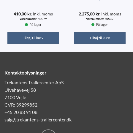
410,00
kr.
Inkl. moms
2.275,00
kr.
Inkl. moms
Varenummer:
40079
Varenummer:
70532
På lager
På lager
Tilføj til kurv
Tilføj til kurv
Kontaktoplysninger
Trekantens Trailercenter ApS
Ulvehavevej 58
7100 Vejle
CVR: 39299852
+45 20 83 91 08
salg@trekantens-trailercenter.dk