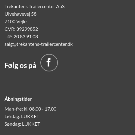
Trekantens Trailercenter ApS
Ulvehavevej 58
7100 Vejle
CVR: 39299852
+45 20 83 91 08
salg@trekantens-trailercenter.dk
Følg os på
Åbningstider
Man-fre: kl. 08.00 - 17.00
Lørdag: LUKKET
Søndag; LUKKET