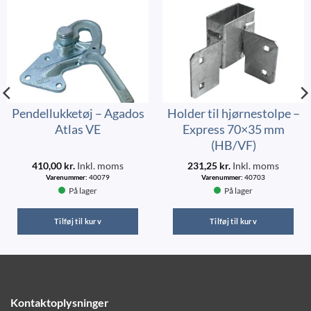
Pendellukketøj – Agados
Holder til hjørnestolpe –
Atlas VE
Express 70×35 mm
(HB/VF)
410,00
kr.
Inkl. moms
231,25
kr.
Inkl. moms
Varenummer:
40079
Varenummer:
40703
På lager
På lager
Tilføj til kurv
Tilføj til kurv
Kontaktoplysninger