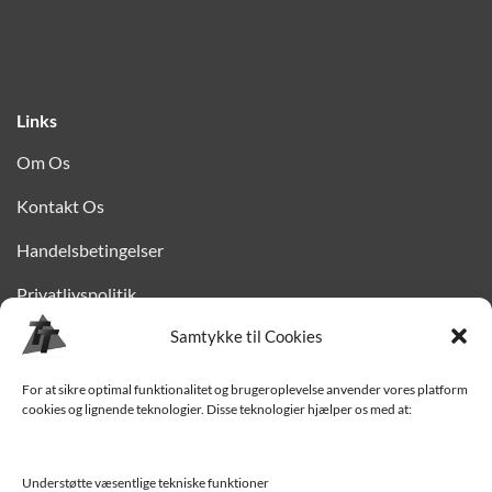
Links
Om Os
Kontakt Os
Handelsbetingelser
Privatlivspolitik
Samtykke til Cookies
Finansiering
Levering til Sjælland
For at sikre optimal funktionalitet og brugeroplevelse anvender vores platform
cookies og lignende teknologier. Disse teknologier hjælper os med at:
Vedligehold af trailer
Trailer-hjælp og FAQ
Understøtte væsentlige tekniske funktioner