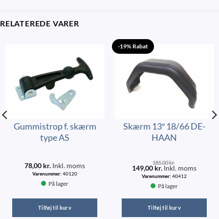
RELATEREDE VARER
-19% Rabat
Gummistrop f. skærm
Skærm 13″ 18/66 DE-
type AS
HAAN
185,00
kr.
78,00
kr.
Inkl. moms
149,00
kr.
Inkl. moms
Varenummer:
40120
Varenummer:
40412
På lager
På lager
Tilføj til kurv
Tilføj til kurv