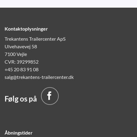
Kontaktoplysninger
Trekantens Trailercenter ApS
Ulvehavevej 58
7100 Vejle
CVR: 39299852
+45 20 83 91 08
salg@trekantens-trailercenter.dk
Følg os på
Åbningstider