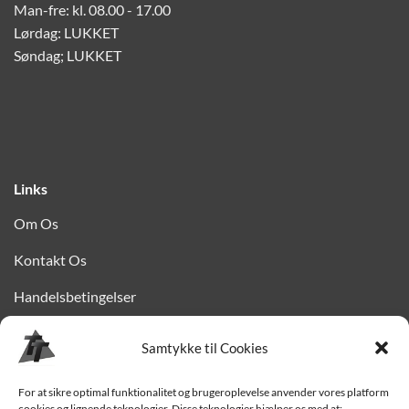
Man-fre: kl. 08.00 - 17.00
Lørdag: LUKKET
Søndag; LUKKET
Links
Om Os
Kontakt Os
Handelsbetingelser
Privatlivspolitik
Samtykke til Cookies
Finansiering
For at sikre optimal funktionalitet og brugeroplevelse anvender vores platform
Levering til Sjælland
cookies og lignende teknologier. Disse teknologier hjælper os med at: