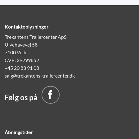
Kontaktoplysninger
Trekantens Trailercenter ApS
Ulvehavevej 58
7100 Vejle
CVR: 39299852
+45 20 83 91 08
salg@trekantens-trailercenter.dk
Følg os på
Åbningstider