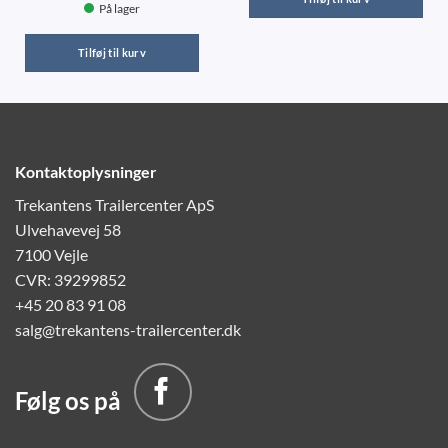
På lager
Tilføj til kurv
Kontaktoplysninger
Trekantens Trailercenter ApS
Ulvehavevej 58
7100 Vejle
CVR: 39299852
+45 20 83 91 08
salg@trekantens-trailercenter.dk
Følg os på