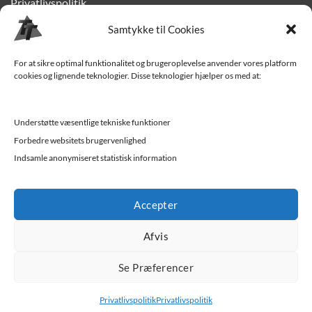
Privatlivspolitik
Samtykke til Cookies
Finansiering
Levering til Sjælland
For at sikre optimal funktionalitet og brugeroplevelse anvender vores platform
cookies og lignende teknologier. Disse teknologier hjælper os med at:
Vedligehold af trailer
Trailer-hjælp og FAQ
Understøtte væsentlige tekniske funktioner
Værksted
Forbedre websitets brugervenlighed
Indsamle anonymiseret statistisk information
Job/ledige stillinger
Accepter
Afvis
Se Præferencer
Privatlivspolitik
Privatlivspolitik
Trekantens Trailercenter - Vejle | Kolding | Horsens | Fredericia |