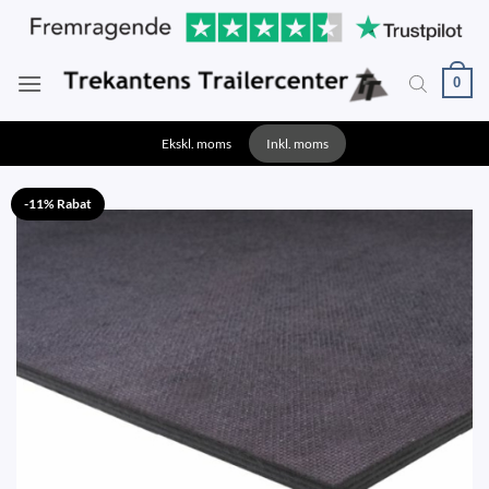
Fortsæt
til
indhold
0
Ekskl. moms
Inkl. moms
-11% Rabat