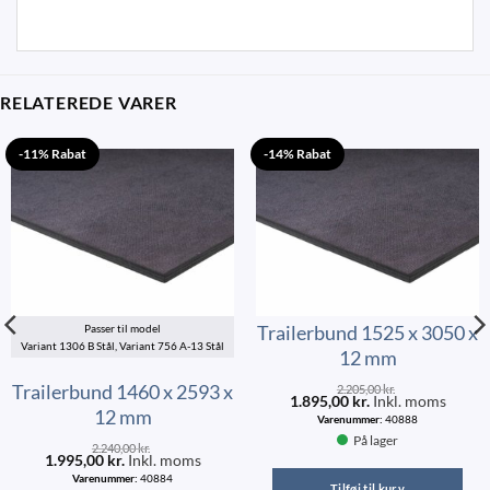
RELATEREDE VARER
-11% Rabat
-14% Rabat
Trailerbund 1525 x 3050 x
Passer til model
Variant 1306 B Stål, Variant 756 A-13 Stål
12 mm
Trailerbund 1460 x 2593 x
2.205,00
kr.
1.895,00
kr.
Inkl. moms
12 mm
Varenummer:
40888
På lager
2.240,00
kr.
1.995,00
kr.
Inkl. moms
Varenummer:
40884
Tilføj til kurv