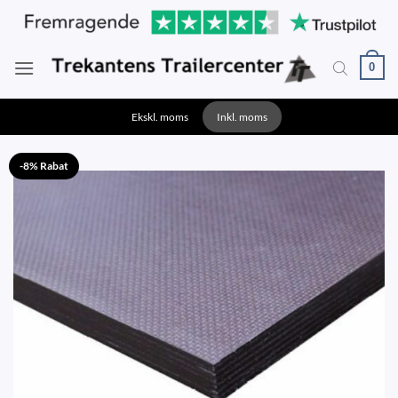
Fortsæt
til
indhold
0
Ekskl. moms
Inkl. moms
-8% Rabat