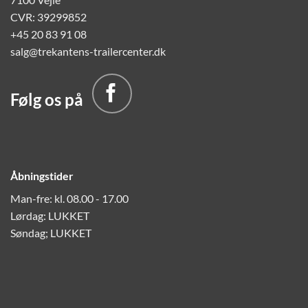
CVR: 39299852
+45 20 83 91 08
salg@trekantens-trailercenter.dk
Følg os på
Åbningstider
Man-fre: kl. 08.00 - 17.00
Lørdag: LUKKET
Søndag; LUKKET