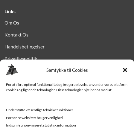
Links
Om Os
Kontakt Os
Handelsbetingelser
Privatlivspolitik
Samtykke til Cookies
Finansiering
Levering til Sjælland
For at sikre optimal funktionalitet og brugeroplevelse anvender vores platform
cookies og lignende teknologier. Disse teknologier hjælper os med at:
Vedligehold af trailer
Trailer-hjælp og FAQ
Understøtte væsentlige tekniske funktioner
Forbedre websitets brugervenlighed
Værksted
Indsamle anonymiseret statistisk information
Job/ledige stillinger