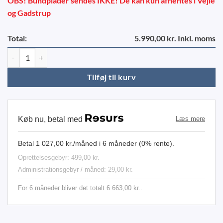
OBS! Bundplader sendes IKKE! De kan kun afhentes i Vejle
og Gadstrup
Total:
5.990,00 kr. Inkl. moms
Trailerbund 2200 x 4500 x 18 mm antal
Tilføj til kurv
Køb nu, betal med
Læs mere
Betal 1 027,00 kr./måned i 6 måneder (0% rente).
Oprettelsesgebyr: 499,00 kr.
Administrationsgebyr / måned: 29,00 kr.
For 6 måneder bliver det totalt 6 663,00 kr..