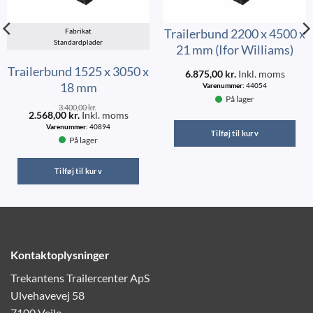
Trailerbund 2200 x 4500 x
Fabrikat
Standardplader
21 mm (Ifor Williams)
Trailerbund 1525 x 3050 x
6.875,00
kr.
Inkl. moms
18 mm
Varenummer:
44054
På lager
3.400,00
kr.
2.568,00
kr.
Inkl. moms
Varenummer:
40894
Tilføj til kurv
På lager
Tilføj til kurv
Kontaktoplysninger
Trekantens Trailercenter ApS
Ulvehavevej 58
7100 Vejle