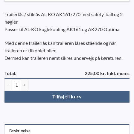
Trailerlås / stiklås AL-KO AK161/270 med safety-ball og 2
nøgler
Passer til AL-KO kuglekobling AK161 og AK270 Optima
Med denne trailerlås kan traileren låses stående og når
traileren er tilkoblet bilen.
Dermed kan traileren nemt sikres undervejs på køreturen.
Total:
225,00 kr. Inkl. moms
Trailerlås / stiklås AL-KO AK161/270 m/Safetyball antal
Tilføj til kurv
Beskrivelse