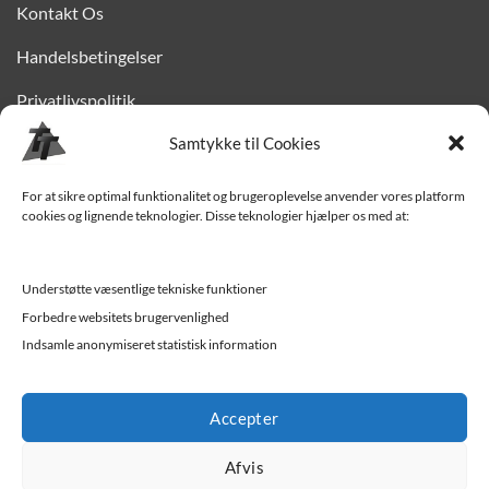
Kontakt Os
Handelsbetingelser
Privatlivspolitik
Finansiering
Samtykke til Cookies
Levering til Sjælland
For at sikre optimal funktionalitet og brugeroplevelse anvender vores platform
cookies og lignende teknologier. Disse teknologier hjælper os med at:
Vedligehold af trailer
Trailer-hjælp og FAQ
Understøtte væsentlige tekniske funktioner
Værksted
Forbedre websitets brugervenlighed
Indsamle anonymiseret statistisk information
Job/ledige stillinger
Accepter
Afvis