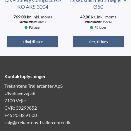
Lås – Safety Compact AL-
Diskuslås med 2 nøgler –
KO AKS 3004
Ø50
769,00
kr.
Inkl. moms
49,00
kr.
Inkl. moms
Varenummer:
90044
Varenummer:
90043
På lager
På lager
Tilføj til kurv
Tilføj til kurv
Kontaktoplysninger
Trekantens Trailercenter ApS
Ulvehavevej 58
7100 Vejle
CVR: 39299852
+45 20 83 91 08
salg@trekantens-trailercenter.dk