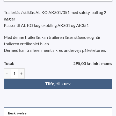
Trailerlås / stiklås AL-KO AK301/351 med safety-ball og 2
nøgler
Passer til AL-KO kuglekobling AK301 og AK351
Med denne trailerlås kan traileren låses stående og når
traileren er tilkoblet bilen.
Dermed kan traileren nemt sikres undervejs på køreturen.
Total:
295,00 kr. Inkl. moms
Trailerlås / stiklås AL-KO AK301/351 m/Safetyball antal
Tilføj til kurv
Beskrivelse