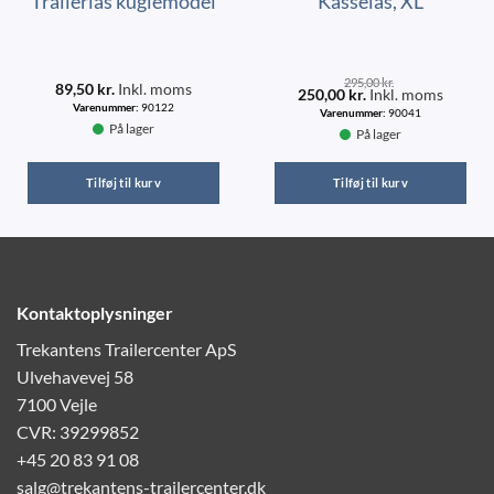
Trailerlås kuglemodel
Kasselås, XL
295,00
kr.
89,50
kr.
Inkl. moms
250,00
kr.
Inkl. moms
Varenummer:
90122
Varenummer:
90041
På lager
På lager
Tilføj til kurv
Tilføj til kurv
Kontaktoplysninger
Trekantens Trailercenter ApS
Ulvehavevej 58
7100 Vejle
CVR: 39299852
+45 20 83 91 08
salg@trekantens-trailercenter.dk