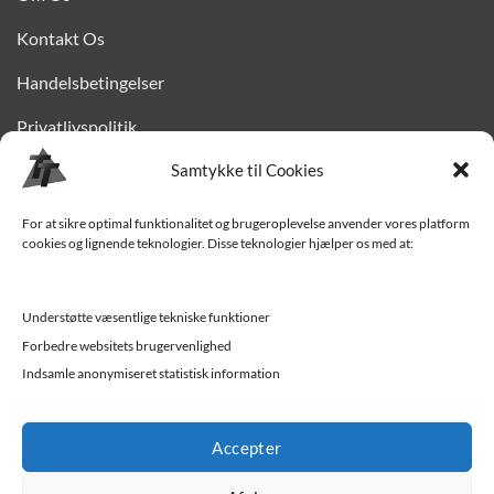
Kontakt Os
Handelsbetingelser
Privatlivspolitik
Finansiering
Samtykke til Cookies
Levering til Sjælland
For at sikre optimal funktionalitet og brugeroplevelse anvender vores platform
cookies og lignende teknologier. Disse teknologier hjælper os med at:
Vedligehold af trailer
Trailer-hjælp og FAQ
Understøtte væsentlige tekniske funktioner
Værksted
Forbedre websitets brugervenlighed
Indsamle anonymiseret statistisk information
Job/ledige stillinger
Accepter