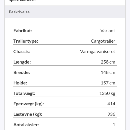
Beskrivelse
Fabrikat:
Variant
Trailertype:
Cargotrailer
Chassis:
Varmgalvaniseret
Længde:
258 cm
Bredde:
148 cm
Højde:
157 cm
Totalvægt:
1350 kg
Egenvægt (kg):
414
Lastevne (kg):
936
Antal aksler:
1