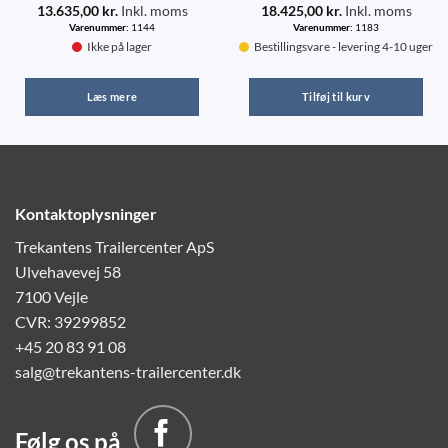
13.635,00
kr.
Inkl. moms
18.425,00
kr.
Inkl. moms
Varenummer:
1144
Varenummer:
1183
Ikke på lager
Bestillingsvare - levering 4-10 uger
Læs mere
Tilføj til kurv
Kontaktoplysninger
Trekantens Trailercenter ApS
Ulvehavevej 58
7100 Vejle
CVR: 39299852
+45 20 83 91 08
salg@trekantens-trailercenter.dk
Følg os på