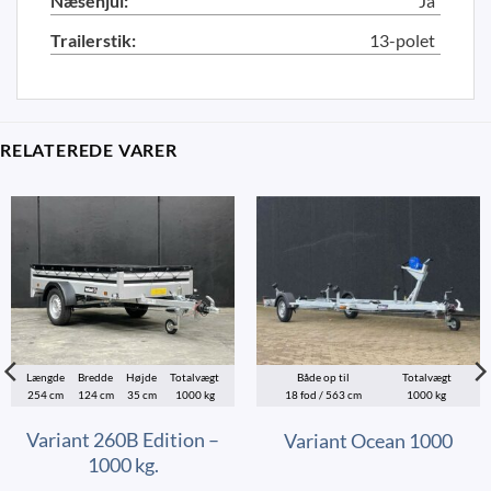
Næsehjul:
Ja
Trailerstik:
13-polet
RELATEREDE VARER
Længde
Bredde
Højde
Totalvægt
Både op til
Totalvægt
254 cm
124 cm
35 cm
1000 kg
18 fod / 563 cm
1000 kg
Variant 260B Edition –
Variant Ocean 1000
1000 kg.