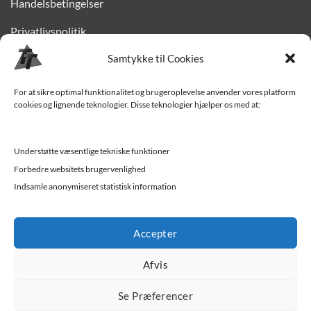
Handelsbetingelser
Privatlivspolitik
Finansiering
Samtykke til Cookies
Levering til Sjælland
For at sikre optimal funktionalitet og brugeroplevelse anvender vores platform
cookies og lignende teknologier. Disse teknologier hjælper os med at:
Vedligehold af trailer
Trailer-hjælp og FAQ
Understøtte væsentlige tekniske funktioner
Værksted
Forbedre websitets brugervenlighed
Indsamle anonymiseret statistisk information
Job/ledige stillinger
Accepter
Afvis
Se Præferencer