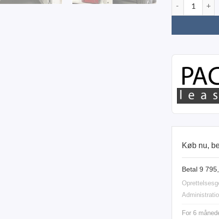
Variant 2017 C3
Køb nu, b
Betal 9 795
Oprettelsesge
Administrati
For 6 måneder