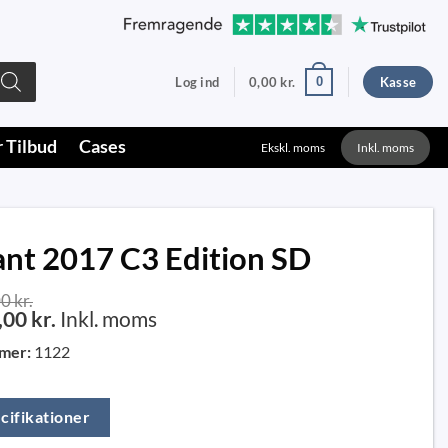
0
Log ind
0,00
kr.
Kasse
r Tilbud
Cases
Ekskl. moms
Inkl. moms
ant 2017 C3 Edition SD
00
kr.
,00
kr.
Inkl. moms
mer:
1122
cifikationer