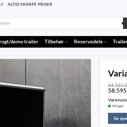
/ ALTID SKARPE PRISER
rugt/demo trailer
Tilbehør
Reservedele
Traile
Vari
64.165,
58.595
Varenum
På lager
Se spe