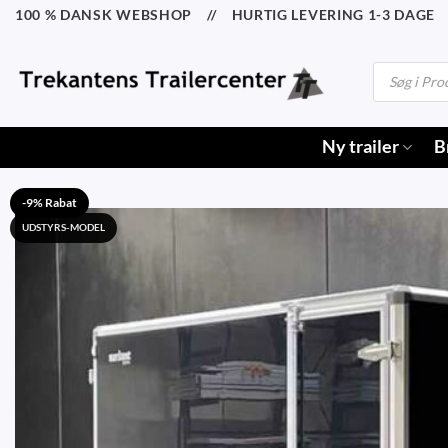
Fortsæt
100 % DANSK WEBSHOP // HURTIG LEVERING 1-3 DAGE /
til
indhold
Products
search
Ny trailer
B
-9% Rabat
UDSTYRS-MODEL