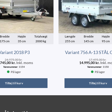
Bredde
Højde
Totalvægt
Længde
Bredde
Højde
175 cm
35 cm
2000 kg
255 cm
145 cm
95 cm
Variant 2018 P3
Variant 756 A-13 STÅL 
24.975,00
kr.
17.495,00
kr.
.745,00
kr.
Inkl. moms
14.995,00
kr.
Inkl. m
Varenummer:
1154
Varenummer:
1150
På lager
På lager
Tilføj til kurv
Tilføj til kurv