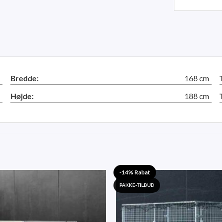
Bredde:
168 cm
Højde:
188 cm
-14% Rabat
PAKKE-TILBUD