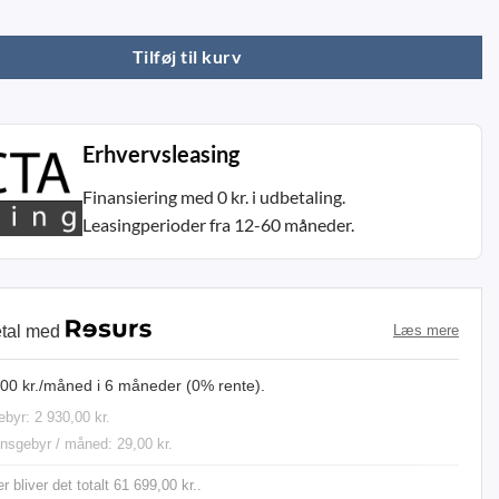
 Edition SD antal
Tilføj til kurv
Erhvervsleasing
Finansiering med 0 kr. i udbetaling.
Leasingperioder fra 12-60 måneder.
etal med
Læs mere
,00 kr./måned i 6 måneder (0% rente).
byr: 2 930,00 kr.
onsgebyr / måned: 29,00 kr.
 bliver det totalt 61 699,00 kr..