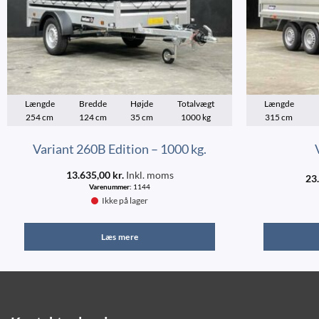
Længde
Bredde
Højde
Totalvægt
Længde
254 cm
124 cm
35 cm
1000 kg
315 cm
Variant 260B Edition – 1000 kg.
13.635,00
kr.
Inkl. moms
23
Varenummer:
1144
Ikke på lager
Læs mere