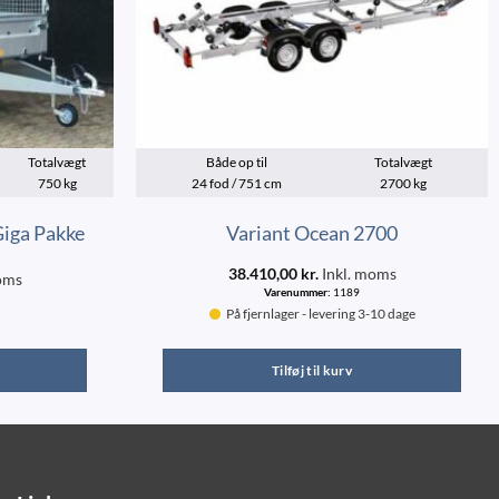
Totalvægt
Både op til
Totalvægt
750 kg
24 fod / 751 cm
2700 kg
Giga Pakke
Variant Ocean 2700
38.410,00
kr.
Inkl. moms
oms
Varenummer:
1189
På fjernlager - levering 3-10 dage
Tilføj til kurv