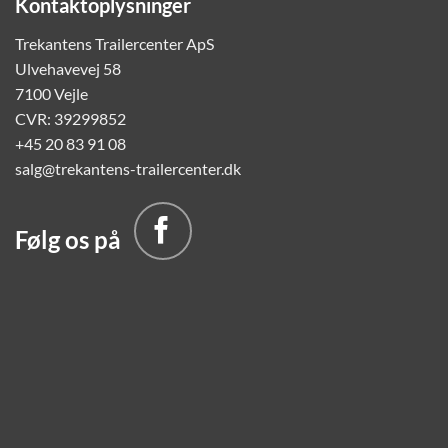
Kontaktoplysninger
Trekantens Trailercenter ApS
Ulvehavevej 58
7100 Vejle
CVR: 39299852
+45 20 83 91 08
salg@trekantens-trailercenter.dk
Følg os på