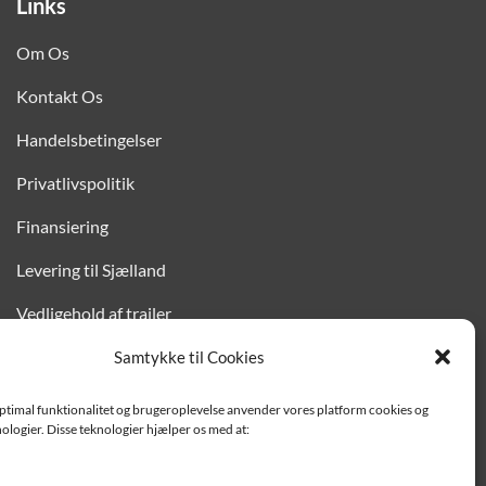
Links
Om Os
Kontakt Os
Handelsbetingelser
Privatlivspolitik
Finansiering
Levering til Sjælland
Vedligehold af trailer
Trailer-hjælp og FAQ
Samtykke til Cookies
Værksted
optimal funktionalitet og brugeroplevelse anvender vores platform cookies og
ologier. Disse teknologier hjælper os med at:
Job/ledige stillinger