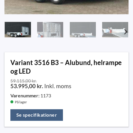
Variant 3516 B3 – Alubund, helrampe
og LED
59.115,00
kr.
53.995,00
kr.
Inkl. moms
Varenummer:
1173
På lager
Se specifikationer