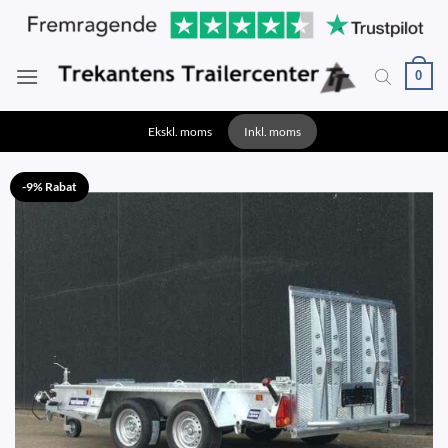
Fortsæt
til
indhold
0
Ekskl. moms
Inkl. moms
-9% Rabat