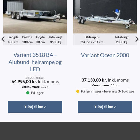
Længde
Bredde
Højde
Totalvægt
Både op til
Totalvægt
400 cm
180 cm
30 cm
3500 kg
24 fod / 751 cm
2000 kg
Variant 3518 B4 –
Variant Ocean 2000
Alubund, helrampe og
LED
71.295,00
kr.
37.130,00
kr.
Inkl. moms
64.995,00
kr.
Inkl. moms
Varenummer:
1188
Varenummer:
1174
På fjernlager - levering 3-10 dage
På lager
Tilføj til kurv
Tilføj til kurv