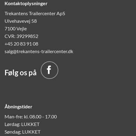
Kontaktoplysninger
Trekantens Trailercenter ApS
Ulvehavevej 58
7100 Vejle
CVR: 39299852
+45 20 83 91 08
salg@trekantens-trailercenter.dk
Følg os på
Åbningstider
Man-fre: kl. 08.00 - 17.00
Lørdag: LUKKET
Søndag; LUKKET