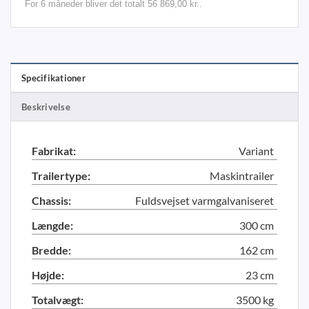
For 6 måneder bliver det totalt 56 869,00 kr..
Specifikationer
Beskrivelse
Fabrikat:
Variant
Trailertype:
Maskintrailer
Chassis:
Fuldsvejset varmgalvaniseret
Længde:
300 cm
Bredde:
162 cm
Højde:
23 cm
Totalvægt:
3500 kg