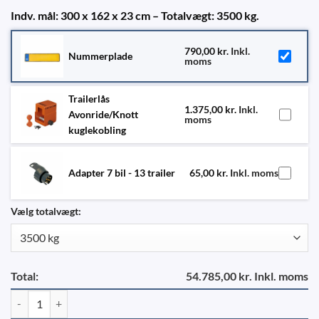
Indv. mål: 300 x 162 x 23 cm – Totalvægt: 3500 kg.
790,00
kr.
Inkl.
Nummerplade
moms
Trailerlås
1.375,00
kr.
Inkl.
Avonride/Knott
moms
kuglekobling
Adapter 7 bil - 13 trailer
65,00
kr.
Inkl. moms
Vælg totalvægt:
Total:
54.785,00 kr. Inkl. moms
Variant 3516 B3 - Alubund, helrampe og LED antal