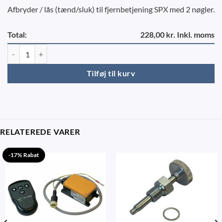
Afbryder / lås (tænd/sluk) til fjernbetjening SPX med 2 nøgler.
Total:
228,00 kr. Inkl. moms
Afbryder/lås til fjernbetjening - SPX antal
Tilføj til kurv
RELATEREDE VARER
-17% Rabat