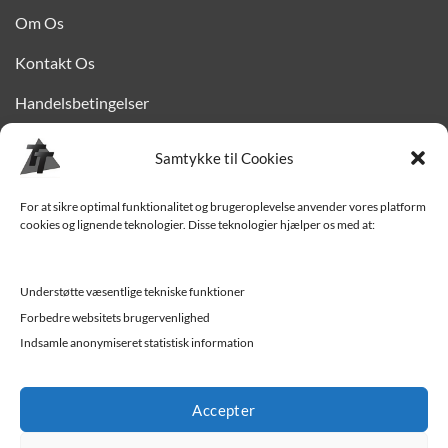
Om Os
Kontakt Os
Handelsbetingelser
Privatlivspolitik
Samtykke til Cookies
Finansiering
For at sikre optimal funktionalitet og brugeroplevelse anvender vores platform
Levering til Sjælland
cookies og lignende teknologier. Disse teknologier hjælper os med at:
Vedligehold af trailer
Understøtte væsentlige tekniske funktioner
Trailer-hjælp og FAQ
Forbedre websitets brugervenlighed
Værksted
Indsamle anonymiseret statistisk information
Job/ledige stillinger
Accepter