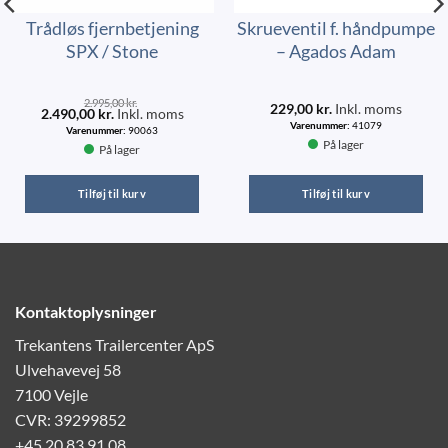
Trådløs fjernbetjening
Skrueventil f. håndpumpe
SPX / Stone
– Agados Adam
2.995,00
kr.
229,00
kr.
Inkl. moms
2.490,00
kr.
Inkl. moms
Varenummer:
41079
Varenummer:
90063
På lager
På lager
Tilføj til kurv
Tilføj til kurv
Kontaktoplysninger
Trekantens Trailercenter ApS
Ulvehavevej 58
7100 Vejle
CVR: 39299852
+45 20 83 91 08