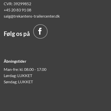
CVR: 39299852
+45 20 83 91 08
salg@trekantens-trailercenter.dk
Følg os på
Åbningstider
Man-fre: kl. 08.00 - 17.00
Lørdag: LUKKET
Søndag; LUKKET