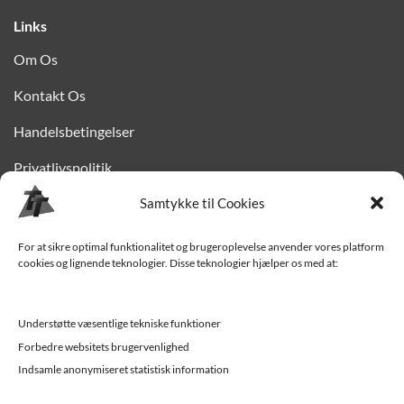
Links
Om Os
Kontakt Os
Handelsbetingelser
Privatlivspolitik
Samtykke til Cookies
Finansiering
Levering til Sjælland
For at sikre optimal funktionalitet og brugeroplevelse anvender vores platform
cookies og lignende teknologier. Disse teknologier hjælper os med at:
Vedligehold af trailer
Trailer-hjælp og FAQ
Understøtte væsentlige tekniske funktioner
Værksted
Forbedre websitets brugervenlighed
Indsamle anonymiseret statistisk information
Job/ledige stillinger