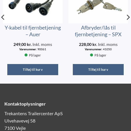
Y-kabel til fjernbetjening
Afbryder/lås til
– Auer
fjernbetjening – SPX
249,00
kr.
Inkl. moms
228,00
kr.
Inkl. moms
Varenummer:
90061
Varenummer:
41050
På lager
På lager
Tilføj til kurv
Tilføj til kurv
Kontaktoplysninger
Trekantens Trailercenter ApS
Ulvehavevej 58
7100 Vejle