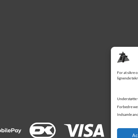
For at sikre 
lignende tekn
Understøtte 
Forbedre web
Indsamle ano
Ac