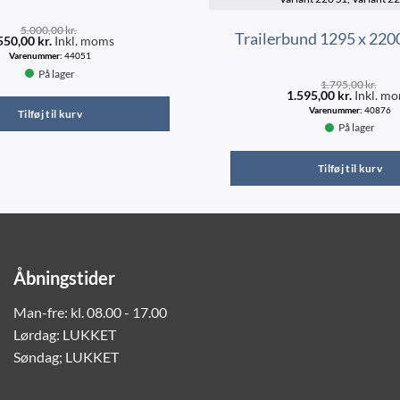
5.000,00
kr.
Trailerbund 1295 x 220
550,00
kr.
Inkl. moms
Varenummer:
44051
På lager
1.795,00
kr.
1.595,00
kr.
Inkl. m
Varenummer:
40876
Tilføj til kurv
På lager
Tilføj til kurv
Åbningstider
Man-fre: kl. 08.00 - 17.00
Lørdag: LUKKET
Søndag; LUKKET