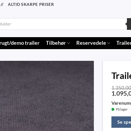
/ ALTID SKARPE PRISER
rugt/demo trailer
Tilbehør
Reservedele
Traile
Trai
1.350,0
1.095,
Varenum
På lager
Se spe