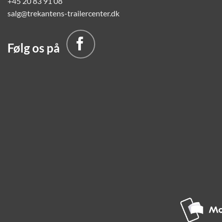
+45 20 83 91 08
salg@trekantens-trailercenter.dk
Følg os på