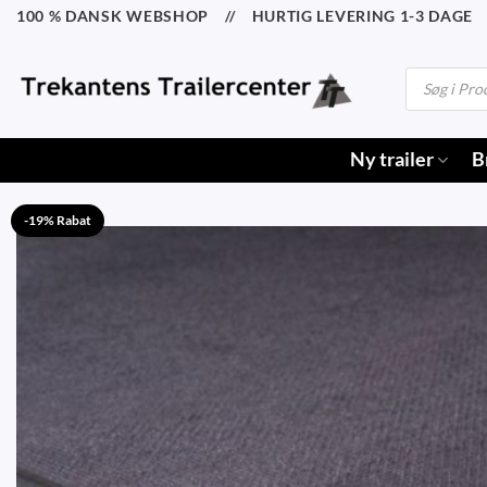
Fortsæt
100 % DANSK WEBSHOP // HURTIG LEVERING 1-3 DAGE /
til
indhold
Products
search
Ny trailer
B
-19% Rabat