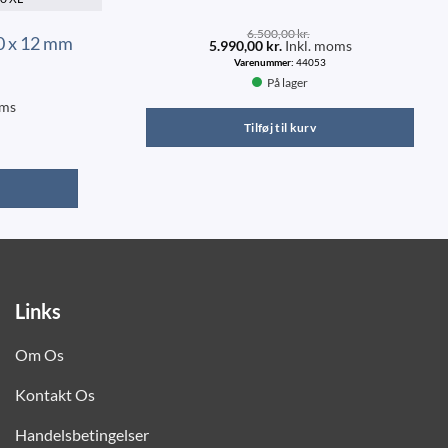
6.500,00
kr.
0 x 12 mm
5.990,00
kr.
Inkl. moms
Varenummer:
44053
På lager
oms
Tilføj til kurv
Links
Om Os
Kontakt Os
Handelsbetingelser