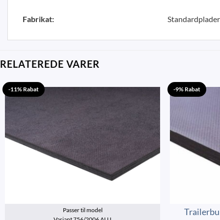
Fabrikat:
Standardplader
RELATEREDE VARER
-11% Rabat
-9% Rabat
Trailerb
Passer til model
Variant 756/2006 ALU