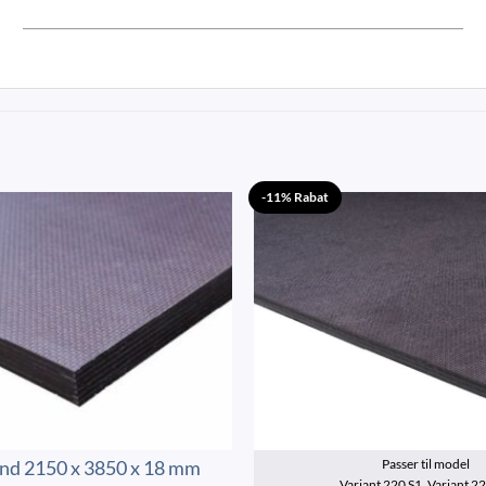
-11% Rabat
und 2150 x 3850 x 18 mm
Passer til model
Variant 220 S1, Variant 2