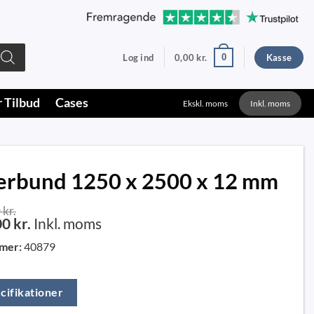
0
Log ind
0,00
kr.
Kasse
r Tilbud
Cases
Ekskl. moms
Inkl. moms
lerbund 1250 x 2500 x 12 mm
0
kr.
00
kr.
Inkl. moms
mer:
40879
cifikationer