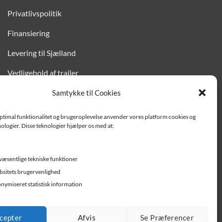
Privatlivspolitik
Finansiering
Levering til Sjælland
Vedligehold af trailer
Trailer-hjælp og FAQ
Samtykke til Cookies
Værksted
optimal funktionalitet og brugeroplevelse anvender vores platform cookies og
ologier. Disse teknologier hjælper os med at:
Job/ledige stillinger
væsentlige tekniske funktioner
sitets brugervenlighed
nymiseret statistisk information
cepter
Afvis
Se Præferencer