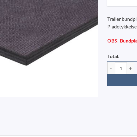
Trailer bundpl
Pladetykkels
OBS! Bundplad
Total:
Trailerbund 12