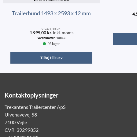
Trailerbund 1493 x 2593 x 12 mm
4.
2.240,00
kr.
1.995,00
kr.
Inkl. moms
Varenummer:
40883
På lager
Tilføj til kurv
Kontaktoplysninger
Trekantens Trailercenter ApS
Ulvehavevej 58
7100 Vejle
CVR: 39299852