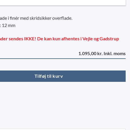
ade i finér med skridsikker overflade.
e: 12 mm
er sendes IKKE! De kan kun afhentes i Vejle og Gadstrup
1.095,00 kr. Inkl. moms
50 x 2500 x 12 mm antal
Tilføj til kurv